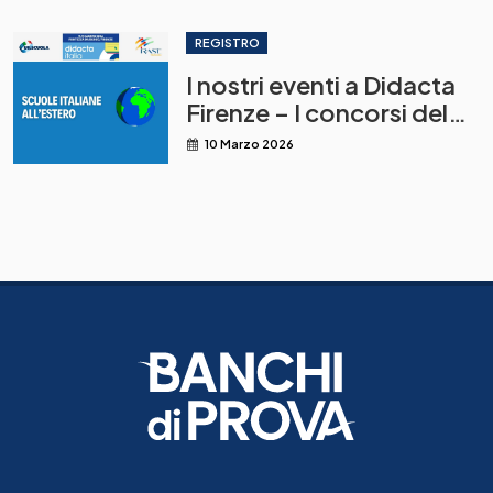
REGISTRO
I nostri eventi a Didacta
Firenze – I concorsi del
MAECI per la
10 Marzo 2026
destinazione alle scuole
italiane all’estero