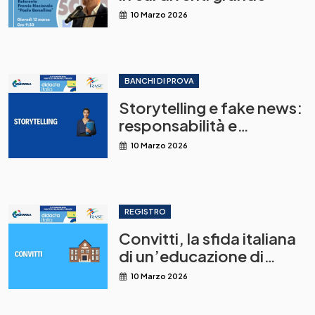
10 Marzo 2026
BANCHI DI PROVA
Storytelling e fake news:
responsabilità e
conseguenze del
10 Marzo 2026
raccontare online
REGISTRO
Convitti, la sfida italiana
di un’educazione di
qualità
10 Marzo 2026