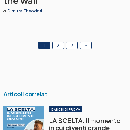
the wall”
Dimitra Theodori
di
»
1
2
3
Articoli correlati
BANCHI DI PROVA
LA SCELTA: Il momento
in cui diventi grande