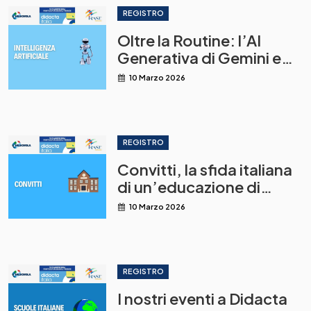
REGISTRO
Oltre la Routine: l’AI
Generativa di Gemini e
NotebookLM come leva
10 Marzo 2026
per una didattica
innovativa
REGISTRO
Convitti, la sfida italiana
di un’educazione di
qualità
10 Marzo 2026
REGISTRO
I nostri eventi a Didacta