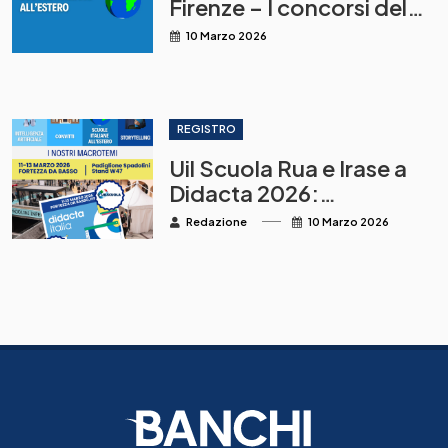
Firenze – I concorsi del
MAECI per la
10 Marzo 2026
destinazione alle scuole
italiane all’estero
REGISTRO
Uil Scuola Rua e Irase a
Didacta 2026:
innovazione, IA,
Redazione
10 Marzo 2026
storytelling, convitti e
scuole italiane all’estero
al centro della
formazione