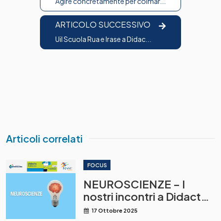
Agire concretamente per colmar...
ARTICOLO SUCCESSIVO
Uil Scuola Rua e Irase a Didac...
Articoli correlati
FOCUS
NEUROSCIENZE – I
nostri incontri a Didacta
Trentino
17 Ottobre 2025