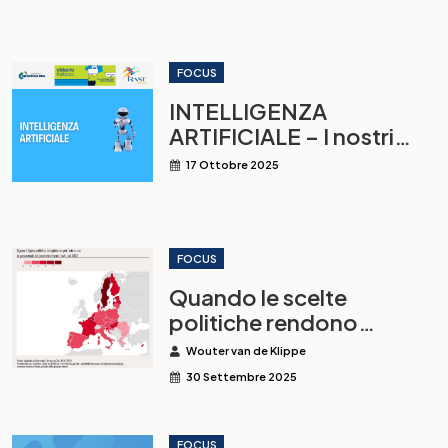
FOCUS
INTELLIGENZA
ARTIFICIALE – I nostri
incontri a Didacta
17 Ottobre 2025
Trentino
FOCUS
Quando le scelte
politiche rendono
insostenibile
Wouter van de Klippe
l’insegnamento
30 Settembre 2025
FOCUS