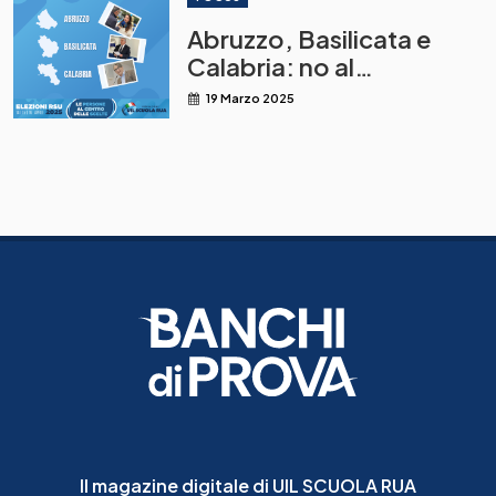
Abruzzo, Basilicata e
Calabria: no al
dimensionamento senza
19 Marzo 2025
riduzione del numero
degli alunni per classe.
Precariato e organici, le
urgenze da risolvere
subito.
Il magazine digitale di UIL SCUOLA RUA