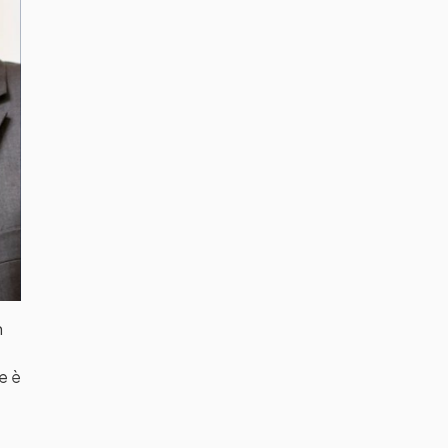
n
e è