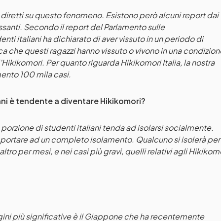
i diretti su questo fenomeno. Esistono però alcuni report dai
ssanti. Secondo il report del Parlamento sulle
nti italiani ha dichiarato di aver vissuto in un periodo di
ica che questi ragazzi hanno vissuto o vivono in una condizion
Hikikomori. Per quanto riguarda Hikikomori Italia, la nostra
mento 100 mila casi.
iani è tendente a diventare Hikikomori?
orzione di studenti italiani tenda ad isolarsi socialmente.
ortare ad un completo isolamento. Qualcuno si isolerà per
ro per mesi, e nei casi più gravi, quelli relativi agli Hikikom
ini più significative è il Giappone che ha recentemente