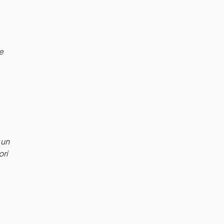
e
 un
ori