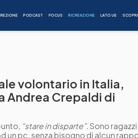
IREZIONE
PODCAST
FOCUS
RICREAZIONE
LATO UE
SCOPR
e volontario in Italia,
a a Andrea Crepaldi di
punto,
“stare in disparte”.
Sono ragazzi
ad un pc, senza bisogno di alcun rapp