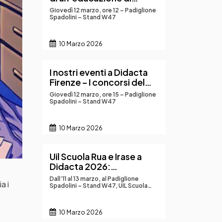
qualità
Giovedì 12 marzo, ore 12 – Padiglione
Spadolini – Stand W47
10 Marzo 2026
I nostri eventi a Didacta
Firenze – I concorsi del
MAECI per la
Giovedì 12 marzo, ore 15 – Padiglione
destinazione alle scuole
Spadolini – Stand W47
italiane all’estero
10 Marzo 2026
Uil Scuola Rua e Irase a
Didacta 2026:
innovazione, IA,
Dall’11 al 13 marzo, al Padiglione
a i
storytelling, convitti e
Spadolini – Stand W47, UIL Scuola
Rua e IRASE Nazionale saranno
scuole italiane all’estero
protagonisti di Didacta Italia con un
al centro della
ricco programma di workshop e
10 Marzo 2026
incontri dedicati alla crescita
formazione
professionale dei docenti e al futuro