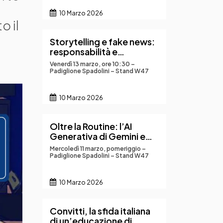
10 Marzo 2026
o il
Storytelling e fake news:
responsabilità e
conseguenze del
Venerdì 13 marzo, ore 10:30 –
raccontare online
Padiglione Spadolini – Stand W47
10 Marzo 2026
Oltre la Routine: l’AI
Generativa di Gemini e
NotebookLM come leva
Mercoledì 11 marzo, pomeriggio –
per una didattica
Padiglione Spadolini – Stand W47
innovativa
10 Marzo 2026
Convitti, la sfida italiana
di un’educazione di