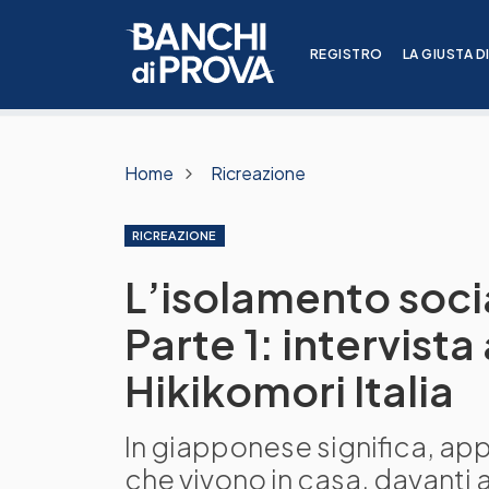
REGISTRO
LA GIUSTA D
Home
Ricreazione
RICREAZIONE
L’isolamento social
Parte 1: intervist
Hikikomori Italia
In giapponese significa, ap
che vivono in casa, davanti 