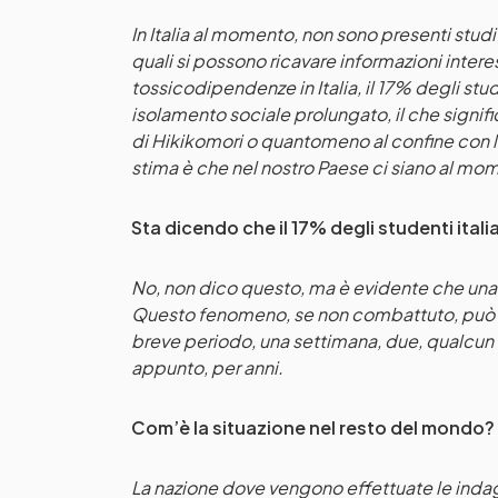
In Italia al momento, non sono presenti stud
quali si possono ricavare informazioni intere
tossicodipendenze in Italia, il 17% degli stude
isolamento sociale prolungato, il che signif
di Hikikomori o quantomeno al confine con l’
stima è che nel nostro Paese ci siano al mo
Sta dicendo che il 17% degli studenti ital
No, non dico questo, ma è evidente che una p
Questo fenomeno, se non combattuto, può p
breve periodo, una settimana, due, qualcun alt
appunto, per anni.
Com’è la situazione nel resto del mondo?
La nazione dove vengono effettuate le indag