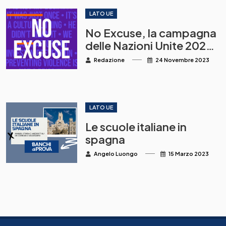
consentire agli
insegnanti di diventare
LATO UE
motori del cambiamento
No Excuse, la campagna
nell’istruzione
delle Nazioni Unite 2023:
investire per prevenire la
Redazione
24 Novembre 2023
violenza contro le donne
e le ragazze
LATO UE
Le scuole italiane in
spagna
Angelo Luongo
15 Marzo 2023