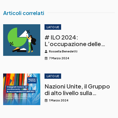
Articoli correlati
LATO UE
# ILO 2024:
L’occupazione delle
donne rimane troppo
Rossella Benedetti
bassa, sottopagata
7 Marzo 2024
precaria o non
convenzionale
LATO UE
Nazioni Unite, il Gruppo
di alto livello sulla
professione docente
1 Marzo 2024
presenta le
raccomandazioni per