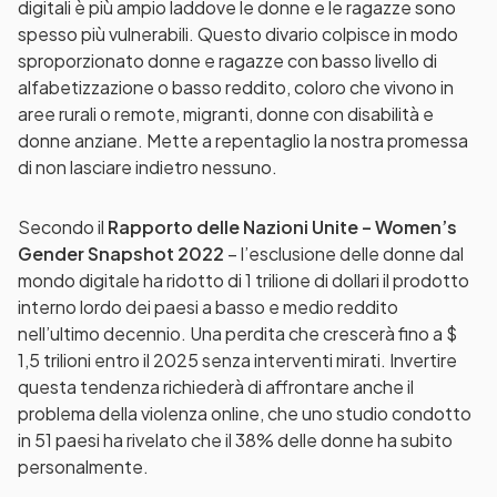
digitali è più ampio laddove le donne e le ragazze sono
spesso più vulnerabili. Questo divario colpisce in modo
sproporzionato donne e ragazze con basso livello di
alfabetizzazione o basso reddito, coloro che vivono in
aree rurali o remote, migranti, donne con disabilità e
donne anziane. Mette a repentaglio la nostra promessa
di non lasciare indietro nessuno.
Secondo il
Rapporto delle Nazioni Unite – Women’s
Gender Snapshot 2022
– l’esclusione delle donne dal
mondo digitale ha ridotto di 1 trilione di dollari il prodotto
interno lordo dei paesi a basso e medio reddito
nell’ultimo decennio. Una perdita che crescerà fino a $
1,5 trilioni entro il 2025 senza interventi mirati. Invertire
questa tendenza richiederà di affrontare anche il
problema della violenza online, che uno studio condotto
in 51 paesi ha rivelato che il 38% delle donne ha subito
personalmente.