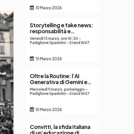
10 Marzo 2026
Storytelling e fake news:
responsabilità e
conseguenze del
Venerdì 13 marzo, ore 10:30 –
raccontare online
Padiglione Spadolini – Stand W47
10 Marzo 2026
Oltre la Routine: l’AI
Generativa di Gemini e
NotebookLM come leva
Mercoledì 11 marzo, pomeriggio –
per una didattica
Padiglione Spadolini – Stand W47
innovativa
10 Marzo 2026
Convitti, la sfida italiana
di un’educazione di