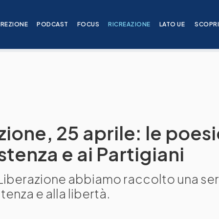
IREZIONE
PODCAST
FOCUS
RICREAZIONE
LATO UE
SCOPR
zione, 25 aprile: le poes
stenza e ai Partigiani
a Liberazione abbiamo raccolto una ser
tenza e alla libertà.