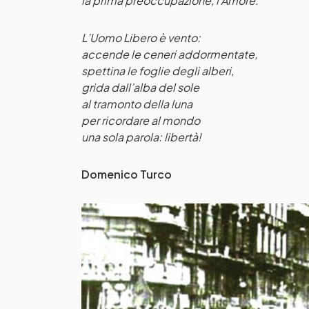
la prima preoccupazione, l’Amore.
L’Uomo Libero è vento:
accende le ceneri addormentate,
spettina le foglie degli alberi,
grida dall’alba del sole
al tramonto della luna
per ricordare al mondo
una sola parola: libertà!
Domenico Turco