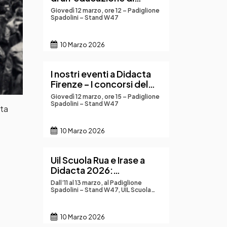
qualità
Giovedì 12 marzo, ore 12 – Padiglione
Spadolini – Stand W47
10 Marzo 2026
I nostri eventi a Didacta
Firenze – I concorsi del
MAECI per la
Giovedì 12 marzo, ore 15 – Padiglione
destinazione alle scuole
Spadolini – Stand W47
uta
italiane all’estero
10 Marzo 2026
Uil Scuola Rua e Irase a
Didacta 2026:
innovazione, IA,
Dall’11 al 13 marzo, al Padiglione
storytelling, convitti e
Spadolini – Stand W47, UIL Scuola
Rua e IRASE Nazionale saranno
scuole italiane all’estero
protagonisti di Didacta Italia con un
al centro della
ricco programma di workshop e
10 Marzo 2026
incontri dedicati alla crescita
formazione
professionale dei docenti e al futuro