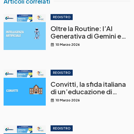
Articoli correlati
REGISTRO
Oltre la Routine: l’AI
Generativa di Gemini e
NotebookLM come leva
10 Marzo 2026
per una didattica
innovativa
REGISTRO
Convitti, la sfida italiana
di un’educazione di
qualità
10 Marzo 2026
REGISTRO