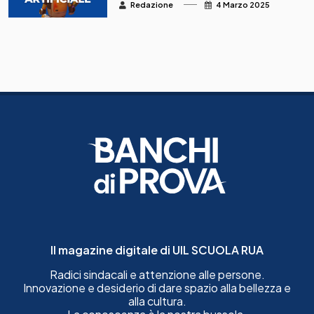
comportamenti
Redazione
4 Marzo 2025
metacognitivi a scuola
nella digital age
Il magazine digitale di UIL SCUOLA RUA
Radici sindacali e attenzione alle persone.
Innovazione e desiderio di dare spazio alla bellezza e
alla cultura.