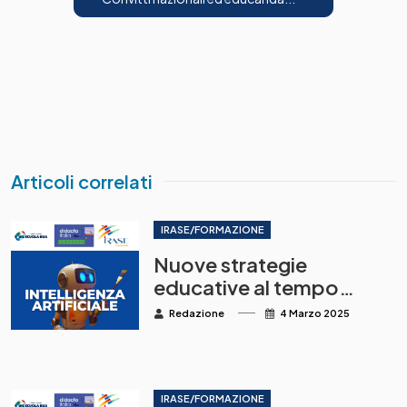
Articoli correlati
IRASE/FORMAZIONE
Nuove strategie
educative al tempo
dell’intelligenza
Redazione
4 Marzo 2025
artificiale
IRASE/FORMAZIONE