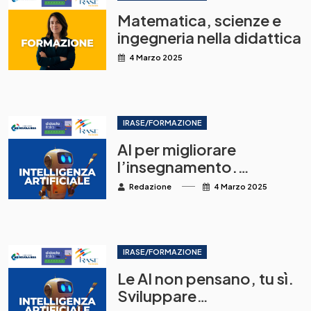
Matematica, scienze e
ingegneria nella didattica
4 Marzo 2025
IRASE/FORMAZIONE
AI per migliorare
l’insegnamento.
Enunciati, prompt e
Redazione
4 Marzo 2025
pratiche riflessive
ispirate alla tassonomia
di Bloom
IRASE/FORMAZIONE
Le AI non pensano, tu sì.
Sviluppare