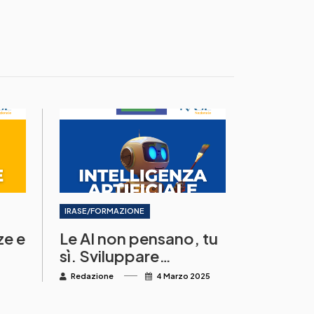
IRASE/FORMAZIONE
ze e
Le AI non pensano, tu
sì. Sviluppare
comportamenti
Redazione
4 Marzo 2025
metacognitivi a scuola
nella digital age