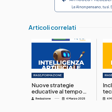
Le AI non pensano, tu sì. S
Articoli correlati
IRASE/FORMAZIONE
IRAS
Nuove strategie
Inc
educative al tempo
tec
dell’intelligenza
Str
Redazione
4 Marzo 2025
4 M
artificiale
scu