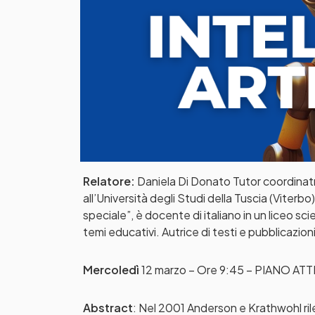
Relatore:
Daniela Di Donato Tutor coordinatri
all’Università degli Studi della Tuscia (Viter
speciale”, è docente di italiano in un liceo sci
temi educativi. Autrice di testi e pubblicazioni
Mercoledì
12 marzo – Ore 9:45 – PIANO A
Abstract
: Nel 2001 Anderson e Krathwohl ri