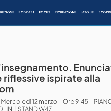
IREZIONE
PODCAST
FOCUS
RICREAZIONE
LATO UE
SCOPR
 l’insegnamento. Enunciat
riflessive ispirate alla
oom
. Mercoledì 12 marzo – Ore 9:45 – PIAN
LINI | STAND W47