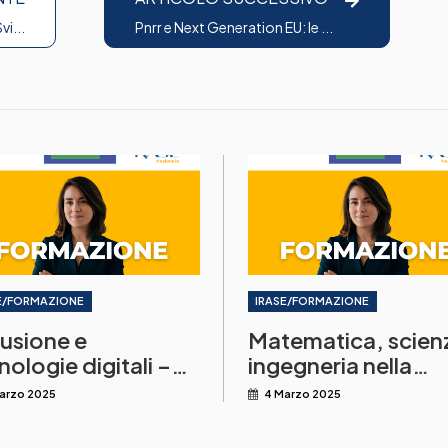
vi...
Pnrr e Next Generation EU: le ...
E/FORMAZIONE
IRASE/FORMAZIONE
lusione e
Matematica, scien
nologie digitali –
ingegneria nella
umenti per una
didattica
arzo 2025
4 Marzo 2025
ola accessibile