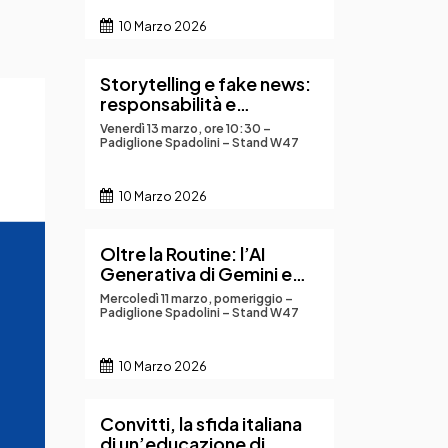
10 Marzo 2026
Storytelling e fake news:
responsabilità e
conseguenze del
Venerdì 13 marzo, ore 10:30 –
raccontare online
Padiglione Spadolini – Stand W47
10 Marzo 2026
Oltre la Routine: l’AI
Generativa di Gemini e
NotebookLM come leva
Mercoledì 11 marzo, pomeriggio –
per una didattica
Padiglione Spadolini – Stand W47
innovativa
10 Marzo 2026
Convitti, la sfida italiana
di un’educazione di