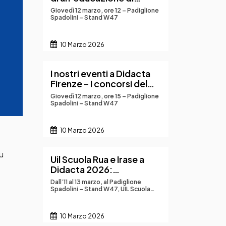
qualità
Giovedì 12 marzo, ore 12 – Padiglione
Spadolini – Stand W47
10 Marzo 2026
I nostri eventi a Didacta
Firenze – I concorsi del
MAECI per la
Giovedì 12 marzo, ore 15 – Padiglione
destinazione alle scuole
Spadolini – Stand W47
italiane all’estero
10 Marzo 2026
su
Uil Scuola Rua e Irase a
Didacta 2026:
innovazione, IA,
Dall’11 al 13 marzo, al Padiglione
storytelling, convitti e
Spadolini – Stand W47, UIL Scuola
Rua e IRASE Nazionale saranno
scuole italiane all’estero
protagonisti di Didacta Italia con un
al centro della
ricco programma di workshop e
10 Marzo 2026
incontri dedicati alla crescita
formazione
professionale dei docenti e al futuro