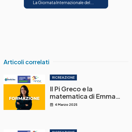
La Giornata Internazionale del...
Articoli correlati
RICREAZIONE
Il Pi Greco e la
matematica di Emma
Castelnovo
4 Marzo 2025