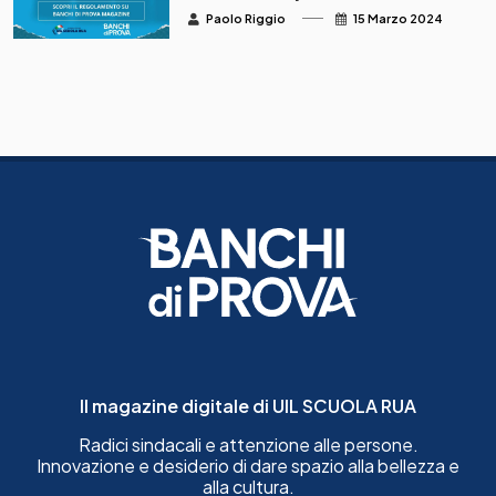
Contest Uil Scuola Rua –
Paolo Riggio
15 Marzo 2024
Il video racconto
Il magazine digitale di UIL SCUOLA RUA
Radici sindacali e attenzione alle persone.
Innovazione e desiderio di dare spazio alla bellezza e
alla cultura.