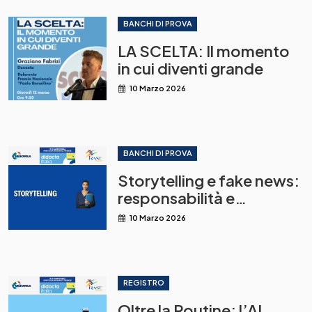
BANCHI DI PROVA
LA SCELTA: Il momento
in cui diventi grande
10 Marzo 2026
BANCHI DI PROVA
Storytelling e fake news:
responsabilità e
conseguenze del
10 Marzo 2026
raccontare online
REGISTRO
Oltre la Routine: l’AI