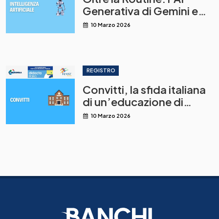
Generativa di Gemini e
NotebookLM come leva
10 Marzo 2026
per una didattica
innovativa
REGISTRO
Convitti, la sfida italiana
di un’educazione di
qualità
10 Marzo 2026