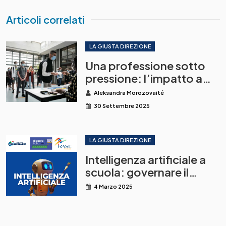
Articoli correlati
LA GIUSTA DIREZIONE
Una professione sotto
pressione: l’impatto a
lungo termine di una crisi
Aleksandra Morozovaité
globale
30 Settembre 2025
LA GIUSTA DIREZIONE
Intelligenza artificiale a
scuola: governare il
cambiamento
4 Marzo 2025