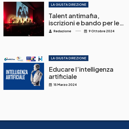
LA GIUSTA DIREZIONE
Talent antimafia,
iscrizioni e bando per le
scuole
Redazione
9 Ottobre 2024
LA GIUSTA DIREZIONE
Educare l’intelligenza
artificiale
15 Marzo 2024