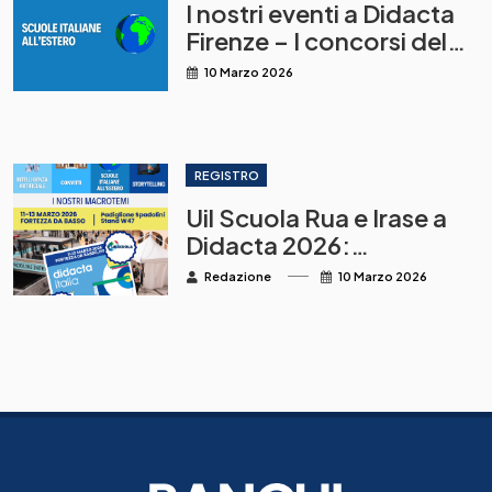
I nostri eventi a Didacta
Firenze – I concorsi del
MAECI per la
10 Marzo 2026
destinazione alle scuole
italiane all’estero
REGISTRO
Uil Scuola Rua e Irase a
Didacta 2026:
innovazione, IA,
Redazione
10 Marzo 2026
storytelling, convitti e
scuole italiane all’estero
al centro della
formazione