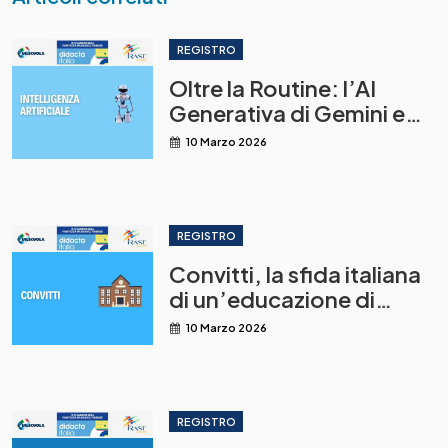
REGISTRO
Oltre la Routine: l’AI
Generativa di Gemini e
NotebookLM come leva
10 Marzo 2026
per una didattica
innovativa
REGISTRO
Convitti, la sfida italiana
di un’educazione di
qualità
10 Marzo 2026
REGISTRO