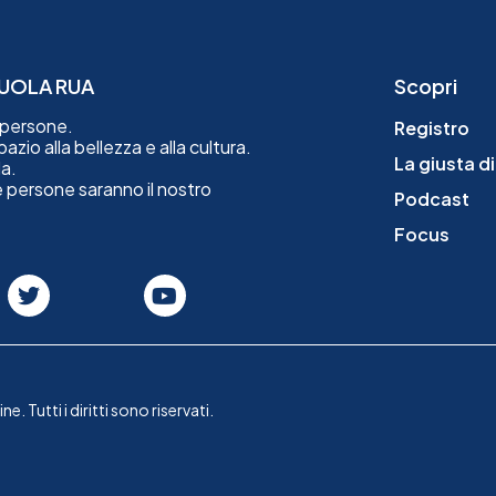
SCUOLA RUA
Scopri
e persone.
Registro
zio alla bellezza e alla cultura.
La giusta d
a.
le persone saranno il nostro
Podcast
Focus
utti i diritti sono riservati.